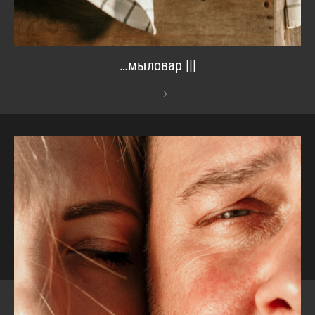
…мыловар |||