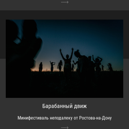
Барабанный движ
Минифестиваль неподалеку от Ростова-на-Дону