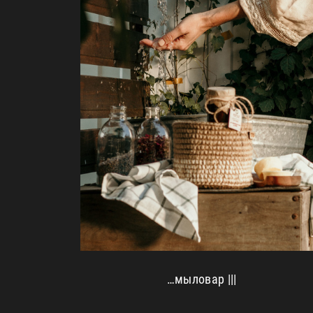
…мыловар |||